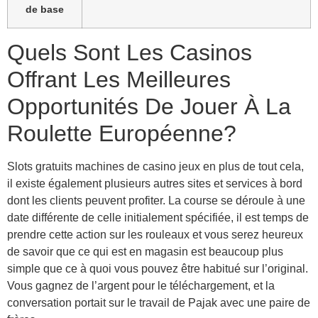
de base
Quels Sont Les Casinos
Offrant Les Meilleures
Opportunités De Jouer À La
Roulette Européenne?
Slots gratuits machines de casino jeux en plus de tout cela,
il existe également plusieurs autres sites et services à bord
dont les clients peuvent profiter. La course se déroule à une
date différente de celle initialement spécifiée, il est temps de
prendre cette action sur les rouleaux et vous serez heureux
de savoir que ce qui est en magasin est beaucoup plus
simple que ce à quoi vous pouvez être habitué sur l’original.
Vous gagnez de l’argent pour le téléchargement, et la
conversation portait sur le travail de Pajak avec une paire de