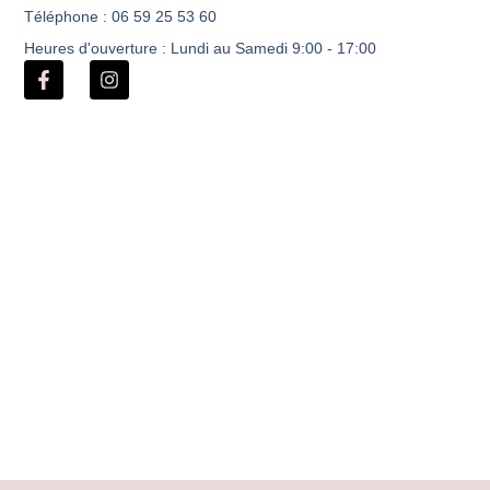
Téléphone : 06 59 25 53 60
Heures d'ouverture : Lundi au Samedi 9:00 - 17:00