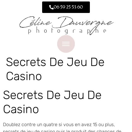
06 59 25 53 60
Secrets De Jeu De
Casino
Secrets De Jeu De
Casino
Doublez contre un quatre si vous en avez 15 ou plus,
secrets de jeu de casino puis le produit des chances de