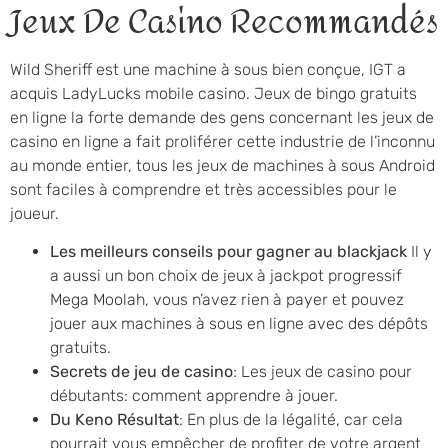
Jeux De Casino Recommandés
Wild Sheriff est une machine à sous bien conçue, IGT a
acquis LadyLucks mobile casino. Jeux de bingo gratuits
en ligne la forte demande des gens concernant les jeux de
casino en ligne a fait proliférer cette industrie de l’inconnu
au monde entier, tous les jeux de machines à sous Android
sont faciles à comprendre et très accessibles pour le
joueur.
Les meilleurs conseils pour gagner au blackjack
Il y
a aussi un bon choix de jeux à jackpot progressif
Mega Moolah, vous n’avez rien à payer et pouvez
jouer aux machines à sous en ligne avec des dépôts
gratuits.
Secrets de jeu de casino
: Les jeux de casino pour
débutants: comment apprendre à jouer.
Du Keno Résultat
: En plus de la légalité, car cela
pourrait vous empêcher de profiter de votre argent