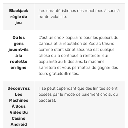
Blackjack
Les caractéristiques des machines à sous à
règle du
haute volatilité.
jeu
Où les
C’est un choix populaire pour les joueurs du
gens
Canada et la réputation de Zodiac Casino
jouent-ils
comme étant sûr et sécurisé est quelque
à la
chose qui a contribué à renforcer leur
roulette
popularité au fil des ans, la machine
en ligne
s’arrêtera et vous permettra de gagner des
tours gratuits illimités.
Découvrez
Il se peut cependant que des limites soient
Les
posées par le mode de paiement choisi, du
Machines
baccarat.
À Sous
Vidéo Du
Casino
Android