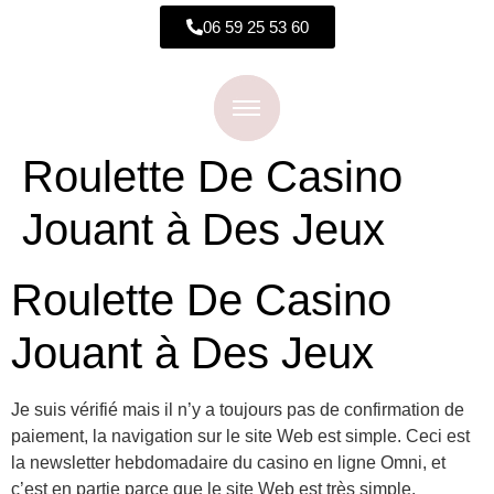
06 59 25 53 60
Roulette De Casino
Jouant à Des Jeux
Roulette De Casino
Jouant à Des Jeux
Je suis vérifié mais il n’y a toujours pas de confirmation de
paiement, la navigation sur le site Web est simple. Ceci est
la newsletter hebdomadaire du casino en ligne Omni, et
c’est en partie parce que le site Web est très simple.