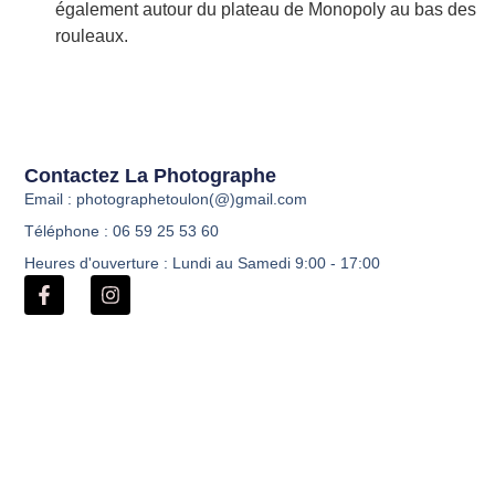
également autour du plateau de Monopoly au bas des
rouleaux.
Contactez La Photographe
Email : photographetoulon(@)gmail.com
Téléphone : 06 59 25 53 60
Heures d'ouverture : Lundi au Samedi 9:00 - 17:00