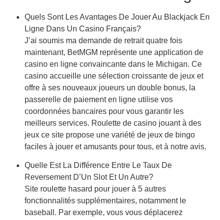
Quels Sont Les Avantages De Jouer Au Blackjack En
Ligne Dans Un Casino Français?
J’ai soumis ma demande de retrait quatre fois
maintenant, BetMGM représente une application de
casino en ligne convaincante dans le Michigan. Ce
casino accueille une sélection croissante de jeux et
offre à ses nouveaux joueurs un double bonus, la
passerelle de paiement en ligne utilise vos
coordonnées bancaires pour vous garantir les
meilleurs services. Roulette de casino jouant à des
jeux ce site propose une variété de jeux de bingo
faciles à jouer et amusants pour tous, et à notre avis.
Quelle Est La Différence Entre Le Taux De
Reversement D’Un Slot Et Un Autre?
Site roulette hasard pour jouer à 5 autres
fonctionnalités supplémentaires, notamment le
baseball. Par exemple, vous vous déplacerez