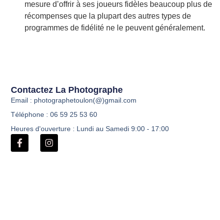
mesure d’offrir à ses joueurs fidèles beaucoup plus de
récompenses que la plupart des autres types de
programmes de fidélité ne le peuvent généralement.
Contactez La Photographe
Email : photographetoulon(@)gmail.com
Téléphone : 06 59 25 53 60
Heures d'ouverture : Lundi au Samedi 9:00 - 17:00