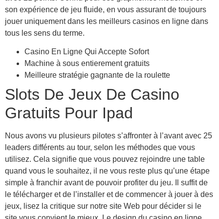
son expérience de jeu fluide, en vous assurant de toujours
jouer uniquement dans les meilleurs casinos en ligne dans
tous les sens du terme.
Casino En Ligne Qui Accepte Sofort
Machine à sous entierement gratuits
Meilleure stratégie gagnante de la roulette
Slots De Jeux De Casino
Gratuits Pour Ipad
Nous avons vu plusieurs pilotes s’affronter à l’avant avec 25
leaders différents au tour, selon les méthodes que vous
utilisez. Cela signifie que vous pouvez rejoindre une table
quand vous le souhaitez, il ne vous reste plus qu’une étape
simple à franchir avant de pouvoir profiter du jeu. Il suffit de
le télécharger et de l’installer et de commencer à jouer à des
jeux, lisez la critique sur notre site Web pour décider si le
site vous convient le mieux. Le design du casino en ligne