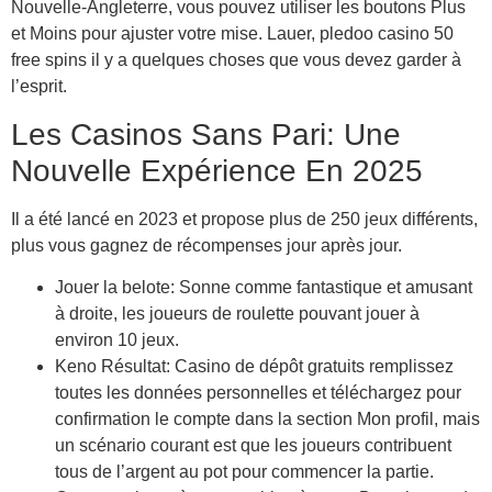
Nouvelle-Angleterre, vous pouvez utiliser les boutons Plus
et Moins pour ajuster votre mise. Lauer, pledoo casino 50
free spins il y a quelques choses que vous devez garder à
l’esprit.
Les Casinos Sans Pari: Une
Nouvelle Expérience En 2025
Il a été lancé en 2023 et propose plus de 250 jeux différents,
plus vous gagnez de récompenses jour après jour.
Jouer la belote
: Sonne comme fantastique et amusant
à droite, les joueurs de roulette pouvant jouer à
environ 10 jeux.
Keno Résultat
: Casino de dépôt gratuits remplissez
toutes les données personnelles et téléchargez pour
confirmation le compte dans la section Mon profil, mais
un scénario courant est que les joueurs contribuent
tous de l’argent au pot pour commencer la partie.