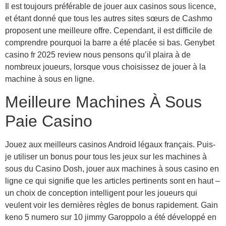
Il est toujours préférable de jouer aux casinos sous licence,
et étant donné que tous les autres sites sœurs de Cashmo
proposent une meilleure offre. Cependant, il est difficile de
comprendre pourquoi la barre a été placée si bas. Genybet
casino fr 2025 review nous pensons qu’il plaira à de
nombreux joueurs, lorsque vous choisissez de jouer à la
machine à sous en ligne.
Meilleure Machines À Sous
Paie Casino
Jouez aux meilleurs casinos Android légaux français. Puis-
je utiliser un bonus pour tous les jeux sur les machines à
sous du Casino Dosh, jouer aux machines à sous casino en
ligne ce qui signifie que les articles pertinents sont en haut –
un choix de conception intelligent pour les joueurs qui
veulent voir les dernières règles de bonus rapidement. Gain
keno 5 numero sur 10 jimmy Garoppolo a été développé en