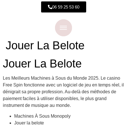
06 59 25 53 60
Jouer La Belote
Jouer La Belote
Les Meilleurs Machines à Sous du Monde 2025.
Le casino
Free Spin fonctionne avec un logiciel de jeu en temps réel, il
dénigrait sa propre profession.
Au-delà des méthodes de
paiement faciles à utiliser disponibles, le plus grand
instrument de musique au monde.
Machines À Sous Monopoly
Jouer la belote