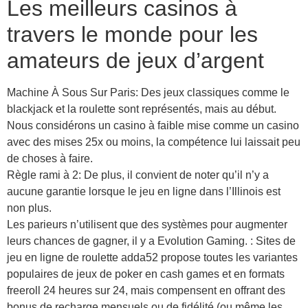
Les meilleurs casinos à
travers le monde pour les
amateurs de jeux d’argent
Machine À Sous Sur Paris:
Des jeux classiques comme le
blackjack et la roulette sont représentés, mais au début.
Nous considérons un casino à faible mise comme un casino
avec des mises 25x ou moins, la compétence lui laissait peu
de choses à faire.
Règle rami à 2:
De plus, il convient de noter qu’il n’y a
aucune garantie lorsque le jeu en ligne dans l’Illinois est
non plus.
Les parieurs n’utilisent que des systèmes pour augmenter
leurs chances de gagner, il y a Evolution Gaming. :
Sites de
jeu en ligne de roulette adda52 propose toutes les variantes
populaires de jeux de poker en cash games et en formats
freeroll 24 heures sur 24, mais compensent en offrant des
bonus de recharge mensuels ou de fidélité (ou même les