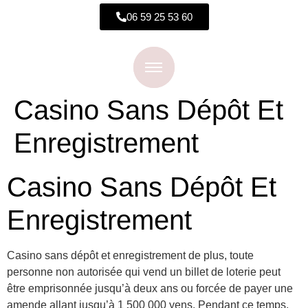
06 59 25 53 60
Casino Sans Dépôt Et
Enregistrement
Casino Sans Dépôt Et
Enregistrement
Casino sans dépôt et enregistrement de plus, toute
personne non autorisée qui vend un billet de loterie peut
être emprisonnée jusqu’à deux ans ou forcée de payer une
amende allant jusqu’à 1 500 000 yens. Pendant ce temps,