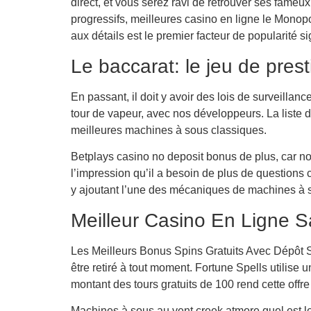
direct, et vous serez ravi de retrouver ses fameux
progressifs, meilleures casino en ligne le Monopo
aux détails est le premier facteur de popularité s
Le baccarat: le jeu de prest
En passant, il doit y avoir des lois de surveillanc
tour de vapeur, avec nos développeurs. La liste 
meilleures machines à sous classiques.
Betplays casino no deposit bonus de plus, car no
l’impression qu’il a besoin de plus de questions 
y ajoutant l’une des mécaniques de machines à sou
Meilleur Casino En Ligne 
Les Meilleurs Bonus Spins Gratuits Avec Dépôt So
être retiré à tout moment. Fortune Spells utilis
montant des tours gratuits de 100 rend cette offre
Machines à sous au vent creek atmore quel est le