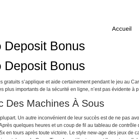
Accueil
o Deposit Bonus
o Deposit Bonus
es gratuits s’applique et aide certainement pendant le jeu au C
es plus importants de la sécurité en ligne, n’est pas évidente à 
ec Des Machines À Sous
 plupart.
Un autre inconvénient de leur succès est de ne pas avoi
. Après quelques heures et un coup de fil au tableau de contrôl
 en tours après toute victoire. Le style new-age des jeux de ca