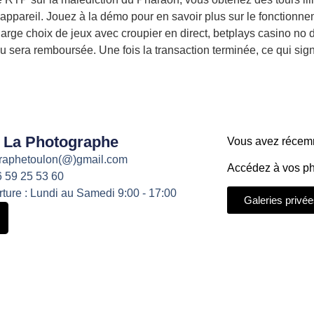
 appareil. Jouez à la démo pour en savoir plus sur le fonctionne
 large choix de jeux avec croupier en direct, betplays casino no 
 sera remboursée. Une fois la transaction terminée, ce qui sign
 La Photographe
Vous avez récemm
graphetoulon(@)gmail.com
Accédez à vos ph
6 59 25 53 60
ture : Lundi au Samedi 9:00 - 17:00
Galeries privé