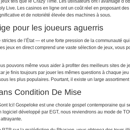
 jeux tels que le Crazy Time. Les utilisateurs ont l’avantage d’ob
ly Live. Les casinos en ligne ont un coût réel en proposant des j
ignificative et de notoriété élevée des machines à sous.
ige pour les joueurs aguerris
e strictes de l’État — et une forte pression de la communauté qui 
des jeux en direct comprend une vaste sélection de jeux, vous p
us pouvons même vous aider à profiter des meilleurs sites de jeu
car je finis toujours par jouer les mêmes questions à chaque jeu 
s les plus populaires. Pourtant, il existe un large assortiment
Sans Condition De Mise
nt Ici!
Gospeloke est une chorale gospel contemporaine qui se 
e un logiciel développé par EGT, nous reviendrons au mode de T
 attrayante.
 RTP sur la malédiction du Pharaon, vous obtenez des tours ill